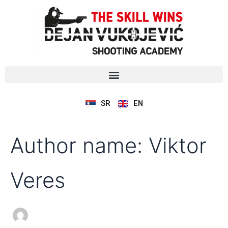
Претрага
Пређи
за:
на
садржај
SR
EN
Author name: Viktor
Veres